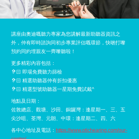
講座由奧迪嘅聽力專家為您講解最新助聽器資訊之
外，仲有即時諮詢同初步專業評估嘅環節，快啲打嚟
預約同約埋親友一齊嚟聽啦！
更多精彩內容包括：
🦻🏻
即場免費聽力篩檢
🦻🏻
精選助聽器仲有折扣優惠
🦻🏻
精選型號助聽器一星期免費試戴^
地點及日期：
佐敦總店、觀塘、沙田、銅鑼灣：逢星期一、三、五
尖沙咀、荃灣、元朗、中環：逢星期二、四、六
各中心地址及電話：
https://www.otichearing.com/our-
centre/